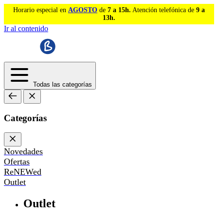
Horario especial en
AGOSTO
de
7 a 15h.
Atención telefónica de
9 a
13h.
Ir al contenido
Todas las categorías
Categorías
Novedades
Ofertas
ReNEWed
Outlet
Outlet