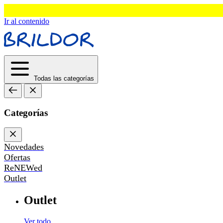
Ir al contenido
Todas las categorías
Categorías
Novedades
Ofertas
ReNEWed
Outlet
Outlet
Ver todo