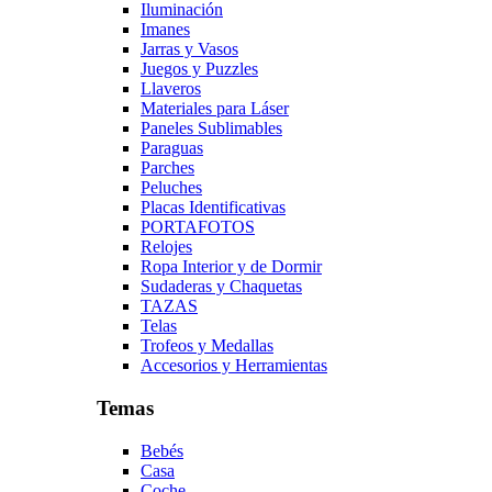
Iluminación
Imanes
Jarras y Vasos
Juegos y Puzzles
Llaveros
Materiales para Láser
Paneles Sublimables
Paraguas
Parches
Peluches
Placas Identificativas
PORTAFOTOS
Relojes
Ropa Interior y de Dormir
Sudaderas y Chaquetas
TAZAS
Telas
Trofeos y Medallas
Accesorios y Herramientas
Temas
Bebés
Casa
Coche