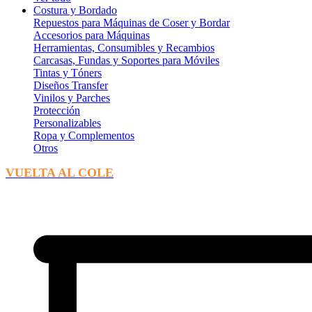
Costura y Bordado
Repuestos para Máquinas de Coser y Bordar
Accesorios para Máquinas
Herramientas, Consumibles y Recambios
Carcasas, Fundas y Soportes para Móviles
Tintas y Tóners
Diseños Transfer
Vinilos y Parches
Protección
Personalizables
Ropa y Complementos
Otros
VUELTA AL COLE