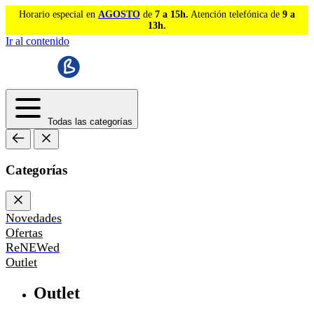
Horario especial en
AGOSTO
de
7 a 15h.
Atención telefónica de
9 a
13h.
Ir al contenido
Todas las categorías
Categorías
Novedades
Ofertas
ReNEWed
Outlet
Outlet