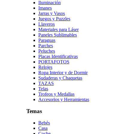
Iluminación
Imanes
Jarras y Vasos
Juegos y Puzzles
Llaveros
Materiales para Láser
Paneles Sublimables
Paraguas
Parches
Peluches
Placas Identificativas
PORTAFOTOS
Relojes
Ropa Interior y de Dormir
Sudaderas y Chaquetas
TAZAS
Telas
Trofeos y Medallas
Accesorios y Herramientas
Temas
Bebés
Casa
Coche