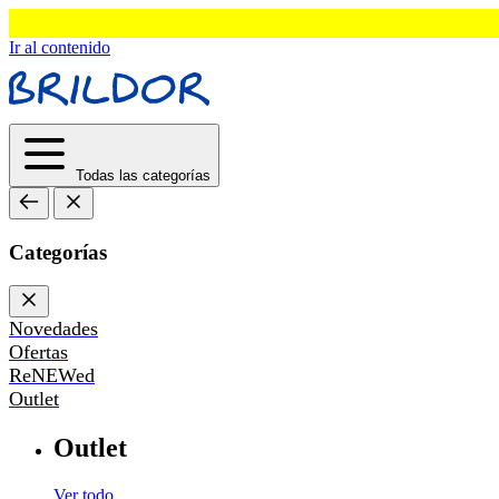
Ir al contenido
Todas las categorías
Categorías
Novedades
Ofertas
ReNEWed
Outlet
Outlet
Ver todo