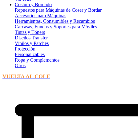
Costura y Bordado
Repuestos para Máquinas de Coser y Bordar
Accesorios para Máquinas
Herramientas, Consumibles y Recambios
Carcasas, Fundas y Soportes para Móviles
Tintas y Tóners
Diseños Transfer
Vinilos y Parches
Protección
Personalizables
Ropa y Complementos
Otros
VUELTA AL COLE