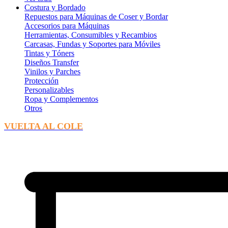
Costura y Bordado
Repuestos para Máquinas de Coser y Bordar
Accesorios para Máquinas
Herramientas, Consumibles y Recambios
Carcasas, Fundas y Soportes para Móviles
Tintas y Tóners
Diseños Transfer
Vinilos y Parches
Protección
Personalizables
Ropa y Complementos
Otros
VUELTA AL COLE