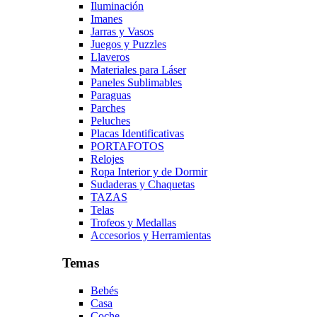
Iluminación
Imanes
Jarras y Vasos
Juegos y Puzzles
Llaveros
Materiales para Láser
Paneles Sublimables
Paraguas
Parches
Peluches
Placas Identificativas
PORTAFOTOS
Relojes
Ropa Interior y de Dormir
Sudaderas y Chaquetas
TAZAS
Telas
Trofeos y Medallas
Accesorios y Herramientas
Temas
Bebés
Casa
Coche