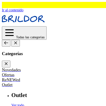
Ir al contenido
Todas las categorías
Categorías
Novedades
Ofertas
ReNEWed
Outlet
Outlet
Ver todo