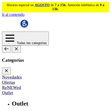
Horario especial en
AGOSTO
de
7 a 15h.
Atención telefónica de
9 a
13h.
Ir al contenido
Todas las categorías
Categorías
Novedades
Ofertas
ReNEWed
Outlet
Outlet