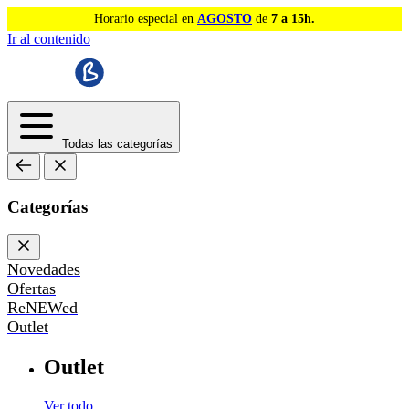
Horario especial en
AGOSTO
de
7 a 15h.
Ir al contenido
Todas las categorías
Categorías
Novedades
Ofertas
ReNEWed
Outlet
Outlet
Ver todo