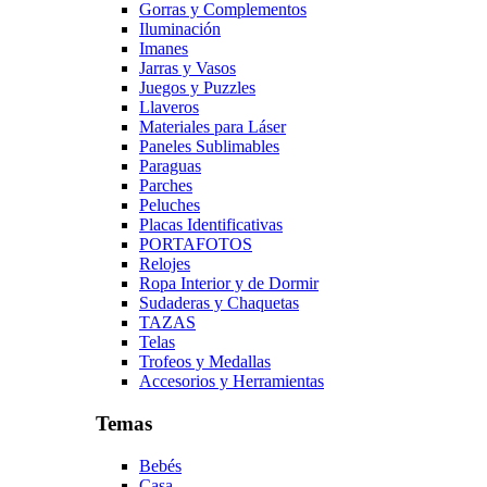
Gorras y Complementos
Iluminación
Imanes
Jarras y Vasos
Juegos y Puzzles
Llaveros
Materiales para Láser
Paneles Sublimables
Paraguas
Parches
Peluches
Placas Identificativas
PORTAFOTOS
Relojes
Ropa Interior y de Dormir
Sudaderas y Chaquetas
TAZAS
Telas
Trofeos y Medallas
Accesorios y Herramientas
Temas
Bebés
Casa