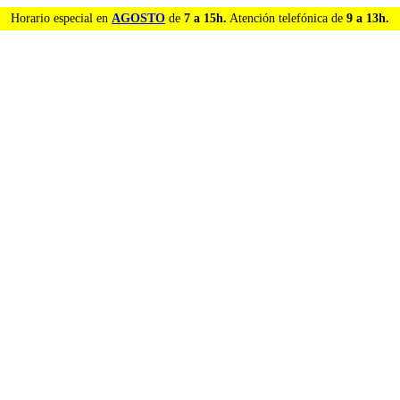
Horario especial en
AGOSTO
de
7 a 15h.
Atención telefónica de
9 a 13h.