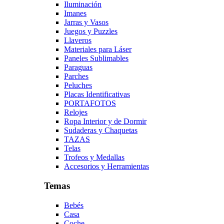
Iluminación
Imanes
Jarras y Vasos
Juegos y Puzzles
Llaveros
Materiales para Láser
Paneles Sublimables
Paraguas
Parches
Peluches
Placas Identificativas
PORTAFOTOS
Relojes
Ropa Interior y de Dormir
Sudaderas y Chaquetas
TAZAS
Telas
Trofeos y Medallas
Accesorios y Herramientas
Temas
Bebés
Casa
Coche