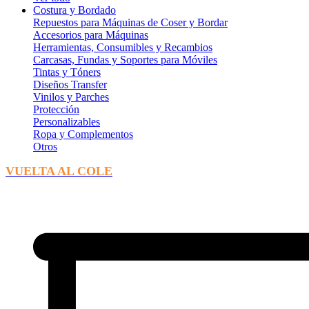
Costura y Bordado
Repuestos para Máquinas de Coser y Bordar
Accesorios para Máquinas
Herramientas, Consumibles y Recambios
Carcasas, Fundas y Soportes para Móviles
Tintas y Tóners
Diseños Transfer
Vinilos y Parches
Protección
Personalizables
Ropa y Complementos
Otros
VUELTA AL COLE