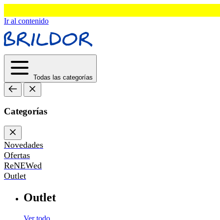
Ir al contenido
Todas las categorías
Categorías
Novedades
Ofertas
ReNEWed
Outlet
Outlet
Ver todo