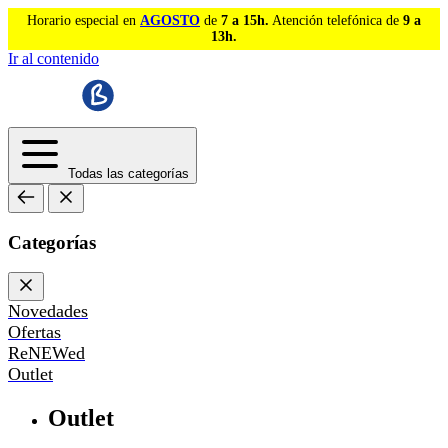
Horario especial en
AGOSTO
de
7 a 15h.
Atención telefónica de
9 a
13h.
Ir al contenido
Todas las categorías
Categorías
Novedades
Ofertas
ReNEWed
Outlet
Outlet