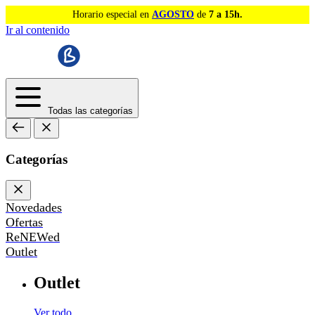
Horario especial en
AGOSTO
de
7 a 15h.
Ir al contenido
Todas las categorías
Categorías
Novedades
Ofertas
ReNEWed
Outlet
Outlet
Ver todo