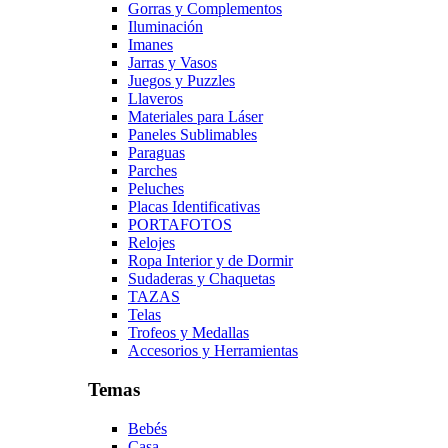
Gorras y Complementos
Iluminación
Imanes
Jarras y Vasos
Juegos y Puzzles
Llaveros
Materiales para Láser
Paneles Sublimables
Paraguas
Parches
Peluches
Placas Identificativas
PORTAFOTOS
Relojes
Ropa Interior y de Dormir
Sudaderas y Chaquetas
TAZAS
Telas
Trofeos y Medallas
Accesorios y Herramientas
Temas
Bebés
Casa