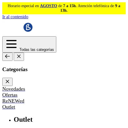
Horario especial en
AGOSTO
de
7 a 15h.
Atención telefónica de
9 a
13h.
Ir al contenido
Todas las categorías
Categorías
Novedades
Ofertas
ReNEWed
Outlet
Outlet