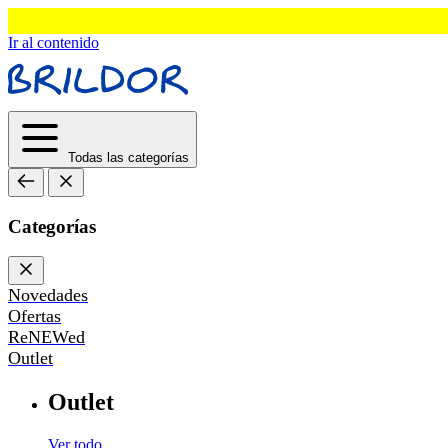
Ir al contenido
Todas las categorías
Categorías
Novedades
Ofertas
ReNEWed
Outlet
Outlet
Ver todo