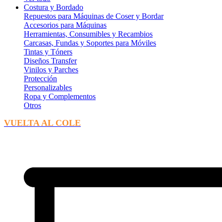
Costura y Bordado
Repuestos para Máquinas de Coser y Bordar
Accesorios para Máquinas
Herramientas, Consumibles y Recambios
Carcasas, Fundas y Soportes para Móviles
Tintas y Tóners
Diseños Transfer
Vinilos y Parches
Protección
Personalizables
Ropa y Complementos
Otros
VUELTA AL COLE