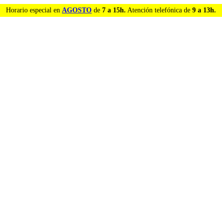
Horario especial en
AGOSTO
de
7 a 15h.
Atención telefónica de
9 a 13h.