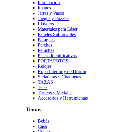
Iluminación
Imanes
Jarras y Vasos
Juegos y Puzzles
Llaveros
Materiales para Láser
Paneles Sublimables
Paraguas
Parches
Peluches
Placas Identificativas
PORTAFOTOS
Relojes
Ropa Interior y de Dormir
Sudaderas y Chaquetas
TAZAS
Telas
Trofeos y Medallas
Accesorios y Herramientas
Temas
Bebés
Casa
Coche