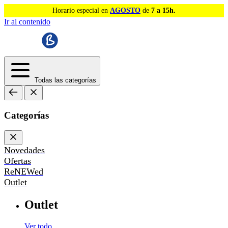
Horario especial en
AGOSTO
de
7 a 15h.
Ir al contenido
Todas las categorías
Categorías
Novedades
Ofertas
ReNEWed
Outlet
Outlet
Ver todo