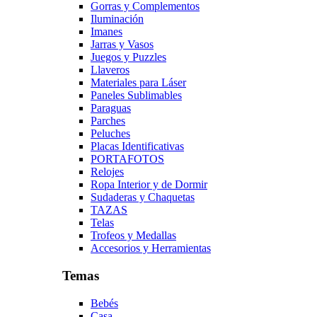
Gorras y Complementos
Iluminación
Imanes
Jarras y Vasos
Juegos y Puzzles
Llaveros
Materiales para Láser
Paneles Sublimables
Paraguas
Parches
Peluches
Placas Identificativas
PORTAFOTOS
Relojes
Ropa Interior y de Dormir
Sudaderas y Chaquetas
TAZAS
Telas
Trofeos y Medallas
Accesorios y Herramientas
Temas
Bebés
Casa