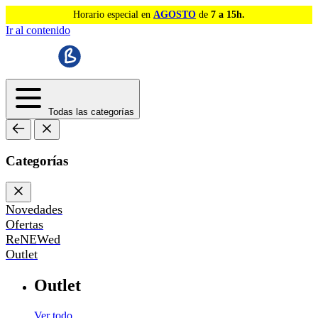
Horario especial en
AGOSTO
de
7 a 15h.
Ir al contenido
Todas las categorías
Categorías
Novedades
Ofertas
ReNEWed
Outlet
Outlet
Ver todo