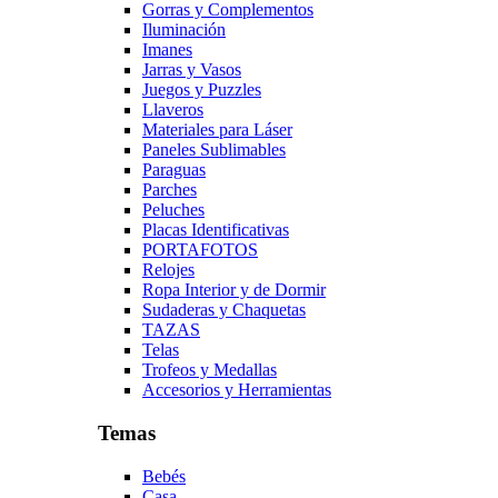
Gorras y Complementos
Iluminación
Imanes
Jarras y Vasos
Juegos y Puzzles
Llaveros
Materiales para Láser
Paneles Sublimables
Paraguas
Parches
Peluches
Placas Identificativas
PORTAFOTOS
Relojes
Ropa Interior y de Dormir
Sudaderas y Chaquetas
TAZAS
Telas
Trofeos y Medallas
Accesorios y Herramientas
Temas
Bebés
Casa