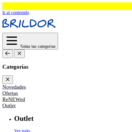
Ir al contenido
Todas las categorías
Categorías
Novedades
Ofertas
ReNEWed
Outlet
Outlet
Ver todo