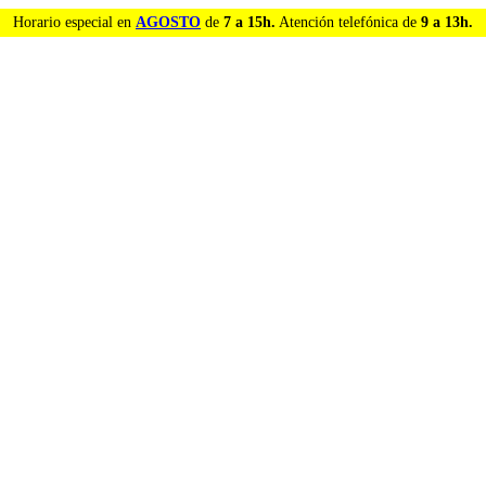
Horario especial en
AGOSTO
de
7 a 15h.
Atención telefónica de
9 a 13h.