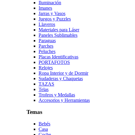
Iluminación
Imanes
Jarras y Vasos
Juegos y Puzzles
Llaveros
Materiales para Láser
Paneles Sublimables
Paraguas
Parches
Peluches
Placas Identificativas
PORTAFOTOS
Relojes
Ropa Interior y de Dormir
Sudaderas y Chaquetas
TAZAS
Telas
Trofeos y Medallas
Accesorios y Herramientas
Temas
Bebés
Casa
Coche