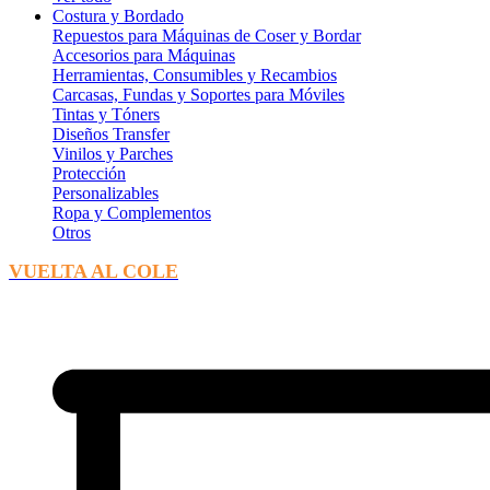
Costura y Bordado
Repuestos para Máquinas de Coser y Bordar
Accesorios para Máquinas
Herramientas, Consumibles y Recambios
Carcasas, Fundas y Soportes para Móviles
Tintas y Tóners
Diseños Transfer
Vinilos y Parches
Protección
Personalizables
Ropa y Complementos
Otros
VUELTA AL COLE