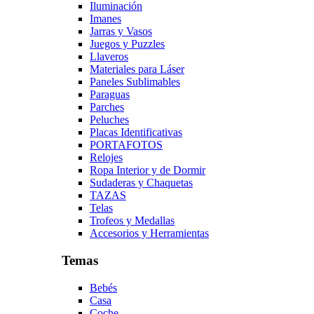
Iluminación
Imanes
Jarras y Vasos
Juegos y Puzzles
Llaveros
Materiales para Láser
Paneles Sublimables
Paraguas
Parches
Peluches
Placas Identificativas
PORTAFOTOS
Relojes
Ropa Interior y de Dormir
Sudaderas y Chaquetas
TAZAS
Telas
Trofeos y Medallas
Accesorios y Herramientas
Temas
Bebés
Casa
Coche