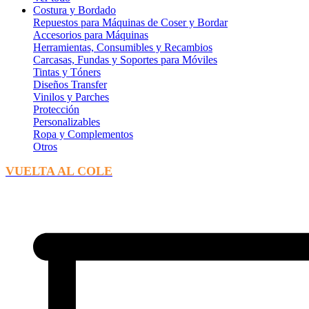
Costura y Bordado
Repuestos para Máquinas de Coser y Bordar
Accesorios para Máquinas
Herramientas, Consumibles y Recambios
Carcasas, Fundas y Soportes para Móviles
Tintas y Tóners
Diseños Transfer
Vinilos y Parches
Protección
Personalizables
Ropa y Complementos
Otros
VUELTA AL COLE