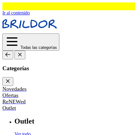
Ir al contenido
Todas las categorías
Categorías
Novedades
Ofertas
ReNEWed
Outlet
Outlet
Ver todo