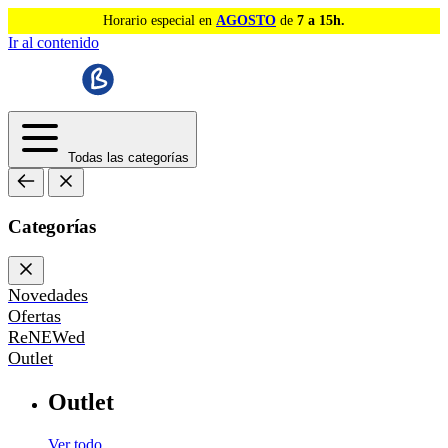
Horario especial en
AGOSTO
de
7 a 15h.
Ir al contenido
Todas las categorías
Categorías
Novedades
Ofertas
ReNEWed
Outlet
Outlet
Ver todo