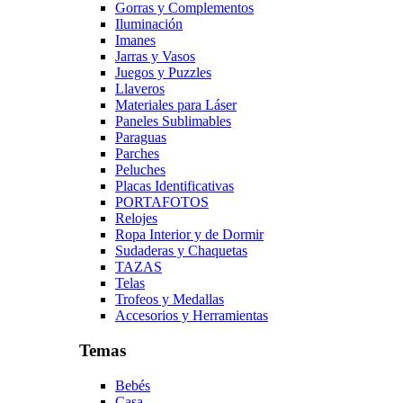
Gorras y Complementos
Iluminación
Imanes
Jarras y Vasos
Juegos y Puzzles
Llaveros
Materiales para Láser
Paneles Sublimables
Paraguas
Parches
Peluches
Placas Identificativas
PORTAFOTOS
Relojes
Ropa Interior y de Dormir
Sudaderas y Chaquetas
TAZAS
Telas
Trofeos y Medallas
Accesorios y Herramientas
Temas
Bebés
Casa