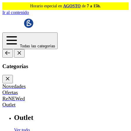
Horario especial en
AGOSTO
de
7 a 15h.
Ir al contenido
Todas las categorías
Categorías
Novedades
Ofertas
ReNEWed
Outlet
Outlet
Ver todo