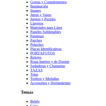
Gorras y Complementos
Iluminación
Imanes
Jarras y Vasos
Juegos y Puzzles
Llaveros
Materiales para Láser
Paneles Sublimables
Paraguas
Parches
Peluches
Placas Identificativas
PORTAFOTOS
Relojes
Ropa Interior y de Dormir
Sudaderas y Chaquetas
TAZAS
Telas
Trofeos y Medallas
Accesorios y Herramientas
Temas
Bebés
Casa