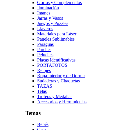
Gorras y Complementos
Iluminación
Imanes
Jarras y Vasos
Juegos y Puzzles
Llaveros
Materiales para Láser
Paneles Sublimables
Paraguas
Parches
Peluches
Placas Identificativas
PORTAFOTOS
Relojes
Ropa Interior y de Dormir
Sudaderas y Chaquetas
TAZAS
Telas
Trofeos y Medallas
Accesorios y Herramientas
Temas
Bebés
Casa