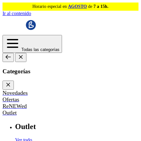
Horario especial en
AGOSTO
de
7 a 15h.
Ir al contenido
Todas las categorías
Categorías
Novedades
Ofertas
ReNEWed
Outlet
Outlet
Ver todo