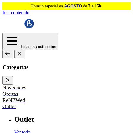
Horario especial en
AGOSTO
de
7 a 15h.
Ir al contenido
Todas las categorías
Categorías
Novedades
Ofertas
ReNEWed
Outlet
Outlet
Ver todo