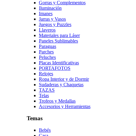
Gorras y Complementos
Iluminación
Imanes
Jarras y Vasos
Juegos y Puzzles
Llaveros
Materiales para Láser
Paneles Sublimables
Paraguas
Parches
Peluches
Placas Identificativas
PORTAFOTOS
Relojes
Ropa Interior y de Dormir
Sudaderas y Chaquetas
TAZAS
Telas
Trofeos y Medallas
Accesorios y Herramientas
Temas
Bebés
Casa