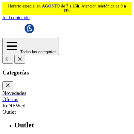
Horario especial en
AGOSTO
de
7 a 15h.
Atención telefónica de
9 a
13h.
Ir al contenido
Todas las categorías
Categorías
Novedades
Ofertas
ReNEWed
Outlet
Outlet