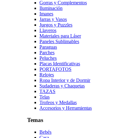
Gorras y Complementos
Iluminación
Imanes
Jarras y Vasos
Juegos y Puzzles
Llaveros
Materiales para Láser
Paneles Sublimables
Paraguas
Parches
Peluches
Placas Identificativas
PORTAFOTOS
Relojes
Ropa Interior y de Dormir
Sudaderas y Chaquetas
TAZAS
Telas
Trofeos y Medallas
Accesorios y Herramientas
Temas
Bebés
Casa