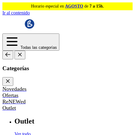
Horario especial en
AGOSTO
de
7 a 15h.
Ir al contenido
Todas las categorías
Categorías
Novedades
Ofertas
ReNEWed
Outlet
Outlet
Ver todo