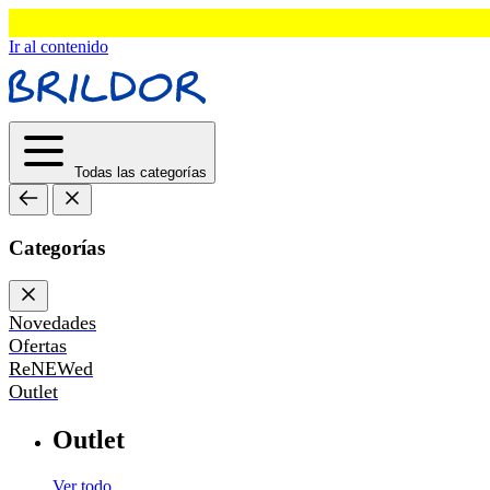
Ir al contenido
Todas las categorías
Categorías
Novedades
Ofertas
ReNEWed
Outlet
Outlet
Ver todo