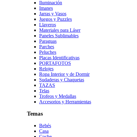
Iluminación
Imanes
Jarras y Vasos
Juegos y Puzzles
Llaveros
Materiales para Láser
Paneles Sublimables
Paraguas
Parches
Peluches
Placas Identificativas
PORTAFOTOS
Relojes
Ropa Interior y de Dormir
Sudaderas y Chaquetas
TAZAS
Telas
Trofeos y Medallas
Accesorios y Herramientas
Temas
Bebés
Casa
Coche