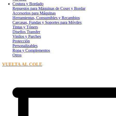
Costura y Bordado
Repuestos para Máquinas de Coser y Bordar
Accesorios para Máquinas
Herramientas, Consumibles y Recambios
Carcasas, Fundas y Soportes para Móviles
Tintas y Tóners
Diseños Transfer
Vinilos y Parches
Protección
Personalizables
Ropa y Complementos
Otros
VUELTA AL COLE