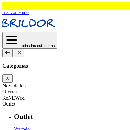
Ir al contenido
Todas las categorías
Categorías
Novedades
Ofertas
ReNEWed
Outlet
Outlet
Ver todo