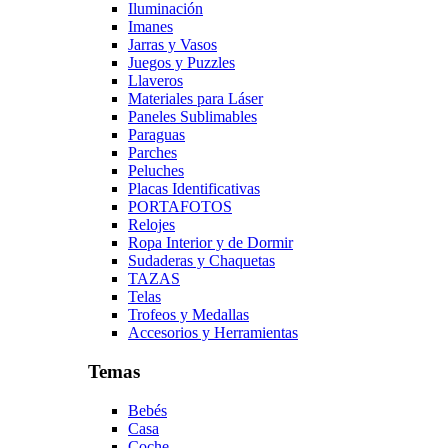
Iluminación
Imanes
Jarras y Vasos
Juegos y Puzzles
Llaveros
Materiales para Láser
Paneles Sublimables
Paraguas
Parches
Peluches
Placas Identificativas
PORTAFOTOS
Relojes
Ropa Interior y de Dormir
Sudaderas y Chaquetas
TAZAS
Telas
Trofeos y Medallas
Accesorios y Herramientas
Temas
Bebés
Casa
Coche