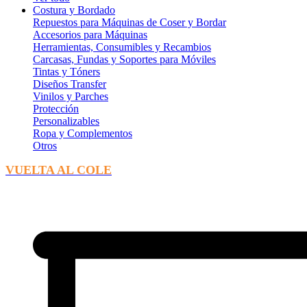
Costura y Bordado
Repuestos para Máquinas de Coser y Bordar
Accesorios para Máquinas
Herramientas, Consumibles y Recambios
Carcasas, Fundas y Soportes para Móviles
Tintas y Tóners
Diseños Transfer
Vinilos y Parches
Protección
Personalizables
Ropa y Complementos
Otros
VUELTA AL COLE