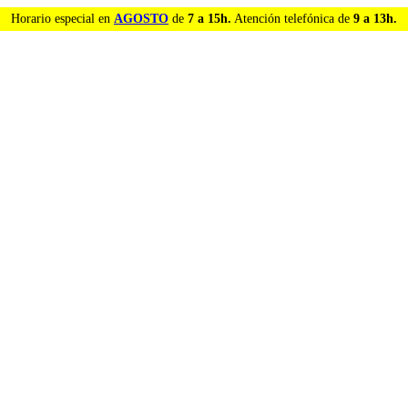
Horario especial en
AGOSTO
de
7 a 15h.
Atención telefónica de
9 a 13h.