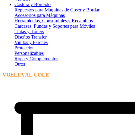
Costura y Bordado
Repuestos para Máquinas de Coser y Bordar
Accesorios para Máquinas
Herramientas, Consumibles y Recambios
Carcasas, Fundas y Soportes para Móviles
Tintas y Tóners
Diseños Transfer
Vinilos y Parches
Protección
Personalizables
Ropa y Complementos
Otros
VUELTA AL COLE