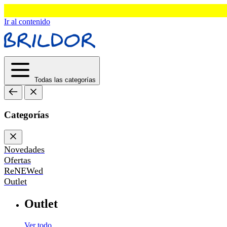
Ir al contenido
Todas las categorías
Categorías
Novedades
Ofertas
ReNEWed
Outlet
Outlet
Ver todo