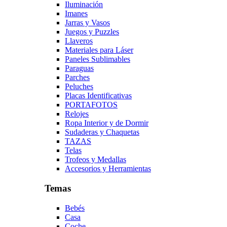
Iluminación
Imanes
Jarras y Vasos
Juegos y Puzzles
Llaveros
Materiales para Láser
Paneles Sublimables
Paraguas
Parches
Peluches
Placas Identificativas
PORTAFOTOS
Relojes
Ropa Interior y de Dormir
Sudaderas y Chaquetas
TAZAS
Telas
Trofeos y Medallas
Accesorios y Herramientas
Temas
Bebés
Casa
Coche