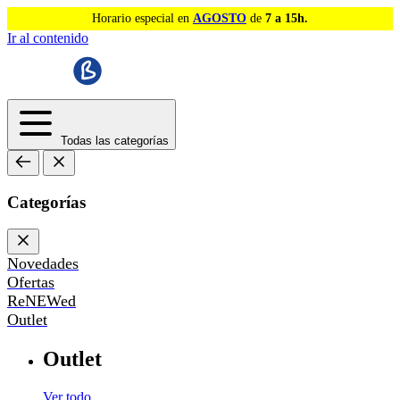
Horario especial en
AGOSTO
de
7 a 15h.
Ir al contenido
Todas las categorías
Categorías
Novedades
Ofertas
ReNEWed
Outlet
Outlet
Ver todo