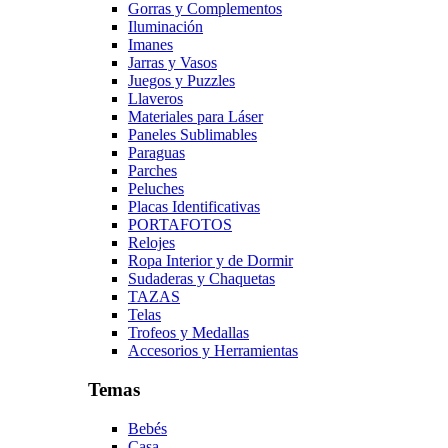
Gorras y Complementos
Iluminación
Imanes
Jarras y Vasos
Juegos y Puzzles
Llaveros
Materiales para Láser
Paneles Sublimables
Paraguas
Parches
Peluches
Placas Identificativas
PORTAFOTOS
Relojes
Ropa Interior y de Dormir
Sudaderas y Chaquetas
TAZAS
Telas
Trofeos y Medallas
Accesorios y Herramientas
Temas
Bebés
Casa