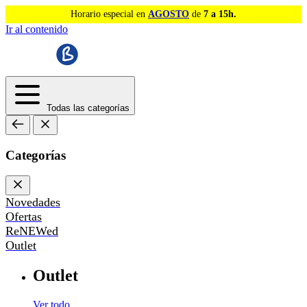
Horario especial en
AGOSTO
de
7 a 15h.
Ir al contenido
Todas las categorías
Categorías
Novedades
Ofertas
ReNEWed
Outlet
Outlet
Ver todo