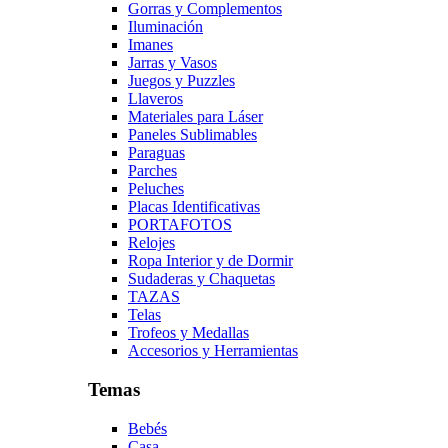
Gorras y Complementos
Iluminación
Imanes
Jarras y Vasos
Juegos y Puzzles
Llaveros
Materiales para Láser
Paneles Sublimables
Paraguas
Parches
Peluches
Placas Identificativas
PORTAFOTOS
Relojes
Ropa Interior y de Dormir
Sudaderas y Chaquetas
TAZAS
Telas
Trofeos y Medallas
Accesorios y Herramientas
Temas
Bebés
Casa