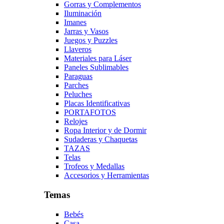
Gorras y Complementos
Iluminación
Imanes
Jarras y Vasos
Juegos y Puzzles
Llaveros
Materiales para Láser
Paneles Sublimables
Paraguas
Parches
Peluches
Placas Identificativas
PORTAFOTOS
Relojes
Ropa Interior y de Dormir
Sudaderas y Chaquetas
TAZAS
Telas
Trofeos y Medallas
Accesorios y Herramientas
Temas
Bebés
Casa