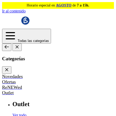
Horario especial en
AGOSTO
de
7 a 15h.
Ir al contenido
Todas las categorías
Categorías
Novedades
Ofertas
ReNEWed
Outlet
Outlet
Ver todo