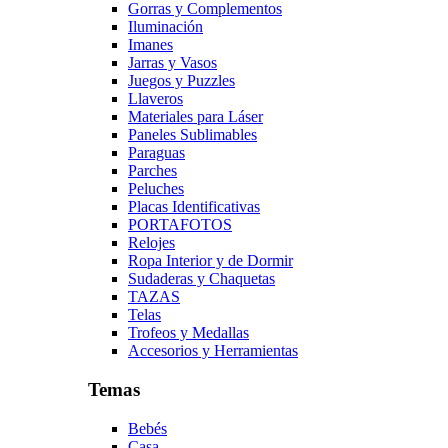
Gorras y Complementos
Iluminación
Imanes
Jarras y Vasos
Juegos y Puzzles
Llaveros
Materiales para Láser
Paneles Sublimables
Paraguas
Parches
Peluches
Placas Identificativas
PORTAFOTOS
Relojes
Ropa Interior y de Dormir
Sudaderas y Chaquetas
TAZAS
Telas
Trofeos y Medallas
Accesorios y Herramientas
Temas
Bebés
Casa