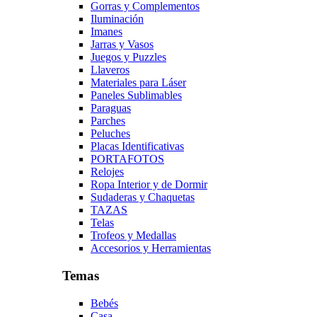
Gorras y Complementos
Iluminación
Imanes
Jarras y Vasos
Juegos y Puzzles
Llaveros
Materiales para Láser
Paneles Sublimables
Paraguas
Parches
Peluches
Placas Identificativas
PORTAFOTOS
Relojes
Ropa Interior y de Dormir
Sudaderas y Chaquetas
TAZAS
Telas
Trofeos y Medallas
Accesorios y Herramientas
Temas
Bebés
Casa