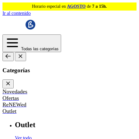
Horario especial en
AGOSTO
de
7 a 15h.
Ir al contenido
Todas las categorías
Categorías
Novedades
Ofertas
ReNEWed
Outlet
Outlet
Ver todo