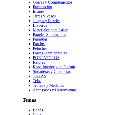
Gorras y Complementos
Iluminación
Imanes
Jarras y Vasos
Juegos y Puzzles
Llaveros
Materiales para Láser
Paneles Sublimables
Paraguas
Parches
Peluches
Placas Identificativas
PORTAFOTOS
Relojes
Ropa Interior y de Dormir
Sudaderas y Chaquetas
TAZAS
Telas
Trofeos y Medallas
Accesorios y Herramientas
Temas
Bebés
Casa