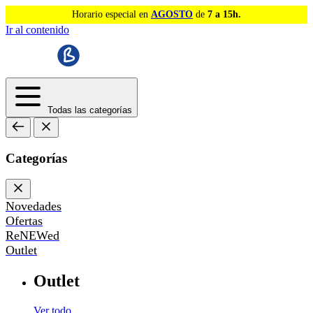
Horario especial en
AGOSTO
de
7 a 15h.
Ir al contenido
Todas las categorías
Categorías
Novedades
Ofertas
ReNEWed
Outlet
Outlet
Ver todo