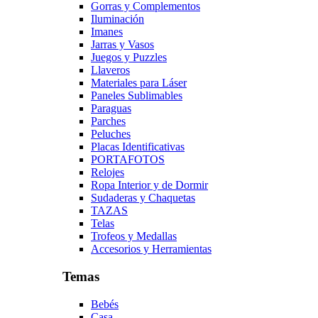
Gorras y Complementos
Iluminación
Imanes
Jarras y Vasos
Juegos y Puzzles
Llaveros
Materiales para Láser
Paneles Sublimables
Paraguas
Parches
Peluches
Placas Identificativas
PORTAFOTOS
Relojes
Ropa Interior y de Dormir
Sudaderas y Chaquetas
TAZAS
Telas
Trofeos y Medallas
Accesorios y Herramientas
Temas
Bebés
Casa