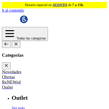
Horario especial en
AGOSTO
de
7 a 15h.
Ir al contenido
Todas las categorías
Categorías
Novedades
Ofertas
ReNEWed
Outlet
Outlet
Ver todo