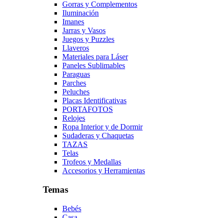
Gorras y Complementos
Iluminación
Imanes
Jarras y Vasos
Juegos y Puzzles
Llaveros
Materiales para Láser
Paneles Sublimables
Paraguas
Parches
Peluches
Placas Identificativas
PORTAFOTOS
Relojes
Ropa Interior y de Dormir
Sudaderas y Chaquetas
TAZAS
Telas
Trofeos y Medallas
Accesorios y Herramientas
Temas
Bebés
Casa