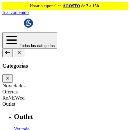
Horario especial en
AGOSTO
de
7 a 15h.
Ir al contenido
Todas las categorías
Categorías
Novedades
Ofertas
ReNEWed
Outlet
Outlet
Ver todo