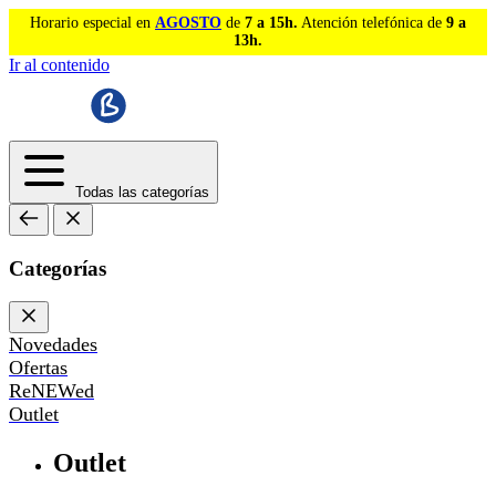
Horario especial en
AGOSTO
de
7 a 15h.
Atención telefónica de
9 a
13h.
Ir al contenido
Todas las categorías
Categorías
Novedades
Ofertas
ReNEWed
Outlet
Outlet