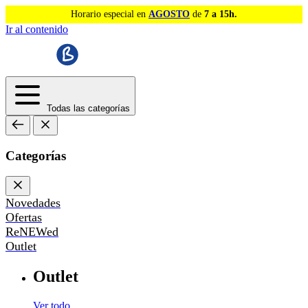
Horario especial en
AGOSTO
de
7 a 15h.
Ir al contenido
Todas las categorías
Categorías
Novedades
Ofertas
ReNEWed
Outlet
Outlet
Ver todo