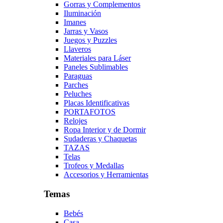
Gorras y Complementos
Iluminación
Imanes
Jarras y Vasos
Juegos y Puzzles
Llaveros
Materiales para Láser
Paneles Sublimables
Paraguas
Parches
Peluches
Placas Identificativas
PORTAFOTOS
Relojes
Ropa Interior y de Dormir
Sudaderas y Chaquetas
TAZAS
Telas
Trofeos y Medallas
Accesorios y Herramientas
Temas
Bebés
Casa