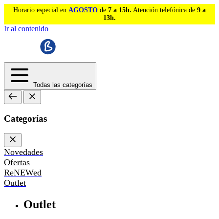
Horario especial en
AGOSTO
de
7 a 15h.
Atención telefónica de
9 a
13h.
Ir al contenido
Todas las categorías
Categorías
Novedades
Ofertas
ReNEWed
Outlet
Outlet