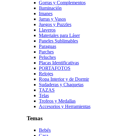
Gorras y Complementos
Iluminación
Imanes
Jarras y Vasos
Juegos y Puzzles
Llaveros
Materiales para Láser
Paneles Sublimables
Paraguas
Parches
Peluches
Placas Identificativas
PORTAFOTOS
Relojes
Ropa Interior y de Dormir
Sudaderas y Chaquetas
TAZAS
Telas
Trofeos y Medallas
Accesorios y Herramientas
Temas
Bebés
Casa