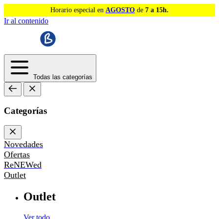
Horario especial en
AGOSTO
de
7 a 15h.
Ir al contenido
Todas las categorías
Categorías
Novedades
Ofertas
ReNEWed
Outlet
Outlet
Ver todo