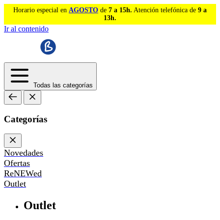
Horario especial en
AGOSTO
de
7 a 15h.
Atención telefónica de
9 a
13h.
Ir al contenido
Todas las categorías
Categorías
Novedades
Ofertas
ReNEWed
Outlet
Outlet