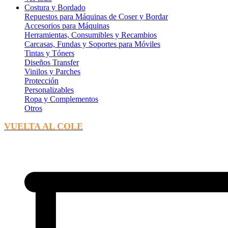
Costura y Bordado
Repuestos para Máquinas de Coser y Bordar
Accesorios para Máquinas
Herramientas, Consumibles y Recambios
Carcasas, Fundas y Soportes para Móviles
Tintas y Tóners
Diseños Transfer
Vinilos y Parches
Protección
Personalizables
Ropa y Complementos
Otros
VUELTA AL COLE