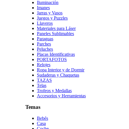
Iluminación
Imanes
Jarras y Vasos
Juegos y Puzzles
Llaveros
Materiales para Láser
Paneles Sublimables
Paraguas
Parches
Peluches
Placas Identificativas
PORTAFOTOS
Relojes
Ropa Interior y de Dormir
Sudaderas y Chaquetas
TAZAS
Telas
Trofeos y Medallas
Accesorios y Herramientas
Temas
Bebés
Casa
Coche