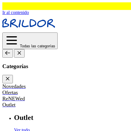
Ir al contenido
Todas las categorías
Categorías
Novedades
Ofertas
ReNEWed
Outlet
Outlet
Ver todo