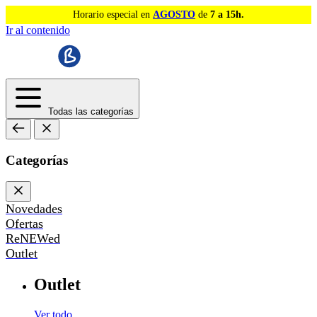
Horario especial en
AGOSTO
de
7 a 15h.
Ir al contenido
Todas las categorías
Categorías
Novedades
Ofertas
ReNEWed
Outlet
Outlet
Ver todo