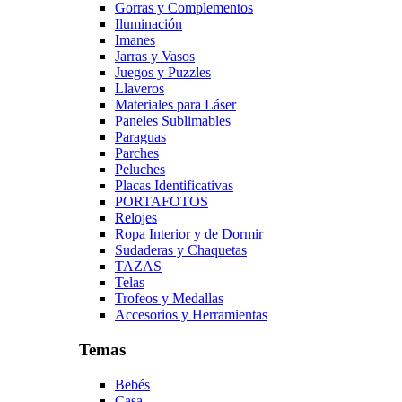
Gorras y Complementos
Iluminación
Imanes
Jarras y Vasos
Juegos y Puzzles
Llaveros
Materiales para Láser
Paneles Sublimables
Paraguas
Parches
Peluches
Placas Identificativas
PORTAFOTOS
Relojes
Ropa Interior y de Dormir
Sudaderas y Chaquetas
TAZAS
Telas
Trofeos y Medallas
Accesorios y Herramientas
Temas
Bebés
Casa