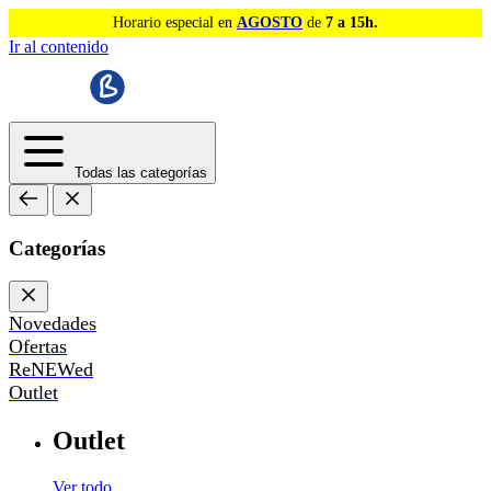
Horario especial en
AGOSTO
de
7 a 15h.
Ir al contenido
Todas las categorías
Categorías
Novedades
Ofertas
ReNEWed
Outlet
Outlet
Ver todo