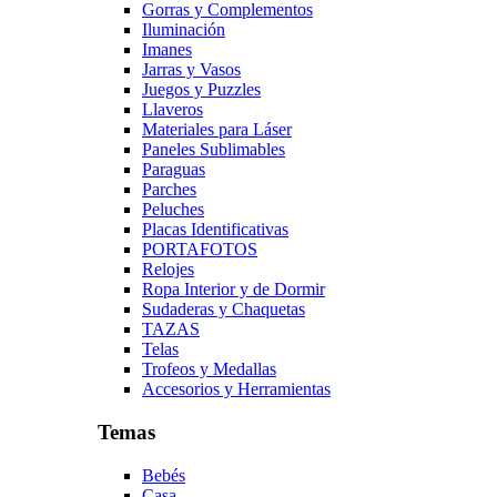
Gorras y Complementos
Iluminación
Imanes
Jarras y Vasos
Juegos y Puzzles
Llaveros
Materiales para Láser
Paneles Sublimables
Paraguas
Parches
Peluches
Placas Identificativas
PORTAFOTOS
Relojes
Ropa Interior y de Dormir
Sudaderas y Chaquetas
TAZAS
Telas
Trofeos y Medallas
Accesorios y Herramientas
Temas
Bebés
Casa