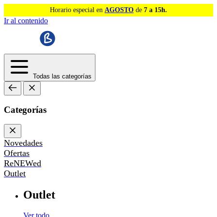
Horario especial en
AGOSTO
de
7 a 15h.
Ir al contenido
Todas las categorías
Categorías
Novedades
Ofertas
ReNEWed
Outlet
Outlet
Ver todo