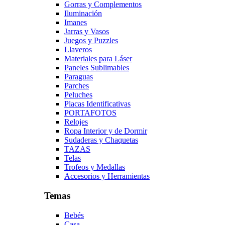
Gorras y Complementos
Iluminación
Imanes
Jarras y Vasos
Juegos y Puzzles
Llaveros
Materiales para Láser
Paneles Sublimables
Paraguas
Parches
Peluches
Placas Identificativas
PORTAFOTOS
Relojes
Ropa Interior y de Dormir
Sudaderas y Chaquetas
TAZAS
Telas
Trofeos y Medallas
Accesorios y Herramientas
Temas
Bebés
Casa