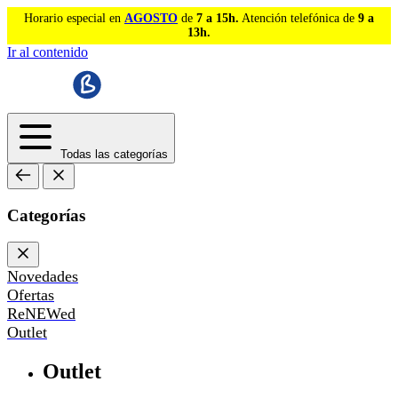
Horario especial en
AGOSTO
de
7 a 15h.
Atención telefónica de
9 a
13h.
Ir al contenido
Todas las categorías
Categorías
Novedades
Ofertas
ReNEWed
Outlet
Outlet