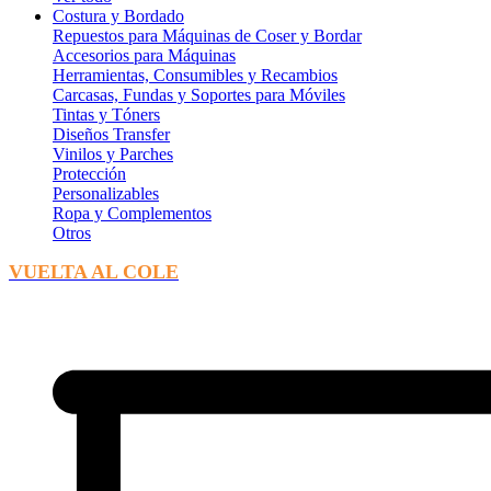
Costura y Bordado
Repuestos para Máquinas de Coser y Bordar
Accesorios para Máquinas
Herramientas, Consumibles y Recambios
Carcasas, Fundas y Soportes para Móviles
Tintas y Tóners
Diseños Transfer
Vinilos y Parches
Protección
Personalizables
Ropa y Complementos
Otros
VUELTA AL COLE