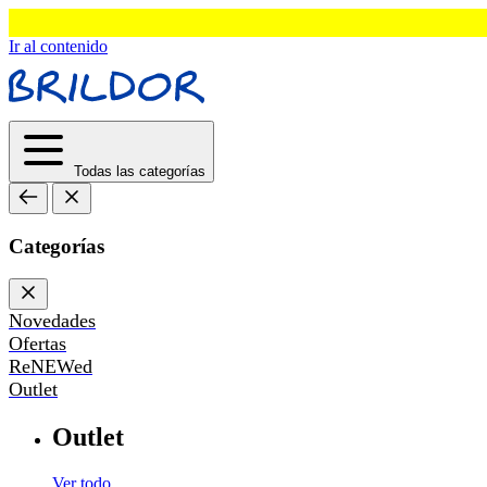
Ir al contenido
Todas las categorías
Categorías
Novedades
Ofertas
ReNEWed
Outlet
Outlet
Ver todo