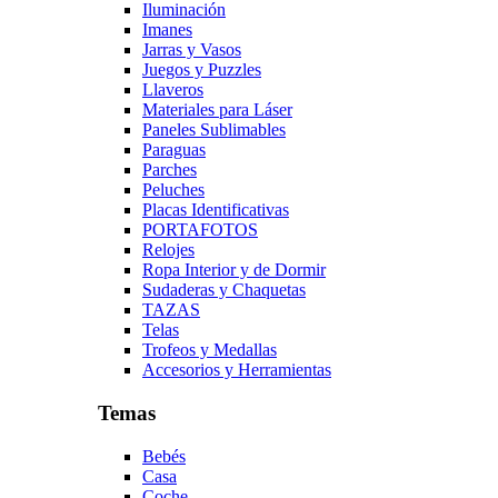
Iluminación
Imanes
Jarras y Vasos
Juegos y Puzzles
Llaveros
Materiales para Láser
Paneles Sublimables
Paraguas
Parches
Peluches
Placas Identificativas
PORTAFOTOS
Relojes
Ropa Interior y de Dormir
Sudaderas y Chaquetas
TAZAS
Telas
Trofeos y Medallas
Accesorios y Herramientas
Temas
Bebés
Casa
Coche