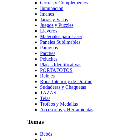
Gorras y Complementos
Iluminación
Imanes
Jarras y Vasos
Juegos y Puzzles
Llaveros
Materiales para Láser
Paneles Sublimables
Paraguas
Parches
Peluches
Placas Identificativas
PORTAFOTOS
Relojes
Ropa Interior y de Dormir
Sudaderas y Chaquetas
TAZAS
Telas
Trofeos y Medallas
Accesorios y Herramientas
Temas
Bebés
Casa