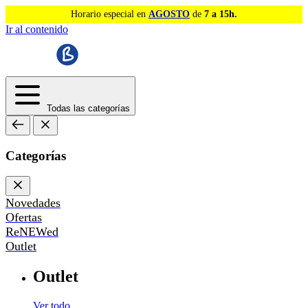
Horario especial en
AGOSTO
de
7 a 15h.
Ir al contenido
Todas las categorías
Categorías
Novedades
Ofertas
ReNEWed
Outlet
Outlet
Ver todo