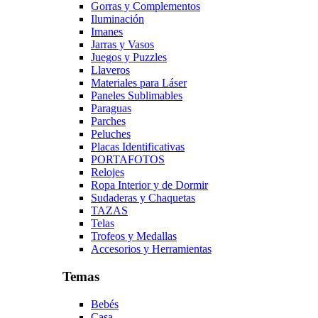
Gorras y Complementos
Iluminación
Imanes
Jarras y Vasos
Juegos y Puzzles
Llaveros
Materiales para Láser
Paneles Sublimables
Paraguas
Parches
Peluches
Placas Identificativas
PORTAFOTOS
Relojes
Ropa Interior y de Dormir
Sudaderas y Chaquetas
TAZAS
Telas
Trofeos y Medallas
Accesorios y Herramientas
Temas
Bebés
Casa