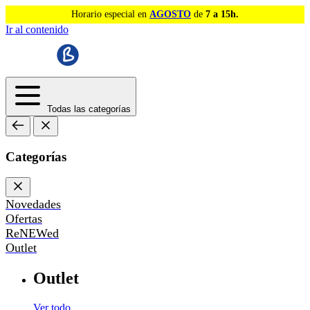
Horario especial en
AGOSTO
de
7 a 15h.
Ir al contenido
Todas las categorías
Categorías
Novedades
Ofertas
ReNEWed
Outlet
Outlet
Ver todo