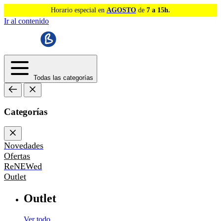
Horario especial en
AGOSTO
de
7 a 15h.
Ir al contenido
Todas las categorías
Categorías
Novedades
Ofertas
ReNEWed
Outlet
Outlet
Ver todo