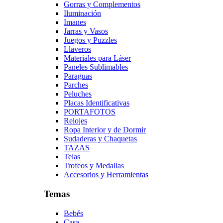
Gorras y Complementos
Iluminación
Imanes
Jarras y Vasos
Juegos y Puzzles
Llaveros
Materiales para Láser
Paneles Sublimables
Paraguas
Parches
Peluches
Placas Identificativas
PORTAFOTOS
Relojes
Ropa Interior y de Dormir
Sudaderas y Chaquetas
TAZAS
Telas
Trofeos y Medallas
Accesorios y Herramientas
Temas
Bebés
Casa