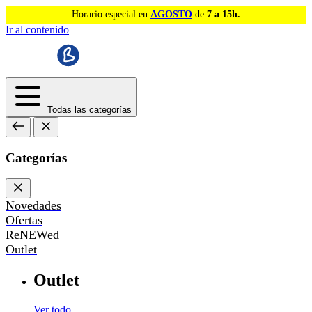
Horario especial en
AGOSTO
de
7 a 15h.
Ir al contenido
Todas las categorías
Categorías
Novedades
Ofertas
ReNEWed
Outlet
Outlet
Ver todo