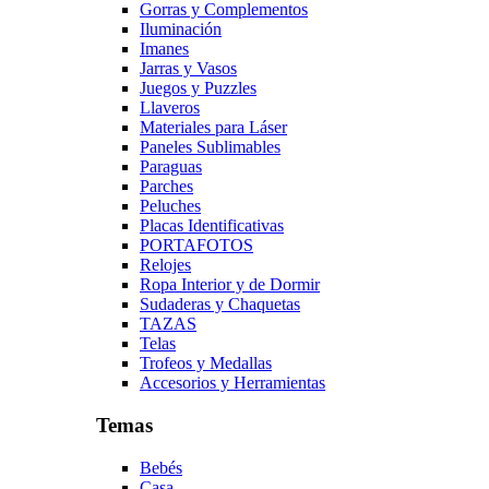
Gorras y Complementos
Iluminación
Imanes
Jarras y Vasos
Juegos y Puzzles
Llaveros
Materiales para Láser
Paneles Sublimables
Paraguas
Parches
Peluches
Placas Identificativas
PORTAFOTOS
Relojes
Ropa Interior y de Dormir
Sudaderas y Chaquetas
TAZAS
Telas
Trofeos y Medallas
Accesorios y Herramientas
Temas
Bebés
Casa