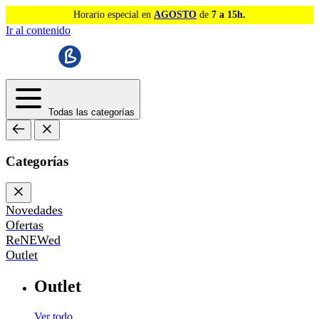
Horario especial en
AGOSTO
de
7 a 15h.
Ir al contenido
Todas las categorías
Categorías
Novedades
Ofertas
ReNEWed
Outlet
Outlet
Ver todo