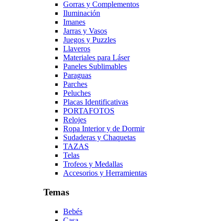
Gorras y Complementos
Iluminación
Imanes
Jarras y Vasos
Juegos y Puzzles
Llaveros
Materiales para Láser
Paneles Sublimables
Paraguas
Parches
Peluches
Placas Identificativas
PORTAFOTOS
Relojes
Ropa Interior y de Dormir
Sudaderas y Chaquetas
TAZAS
Telas
Trofeos y Medallas
Accesorios y Herramientas
Temas
Bebés
Casa