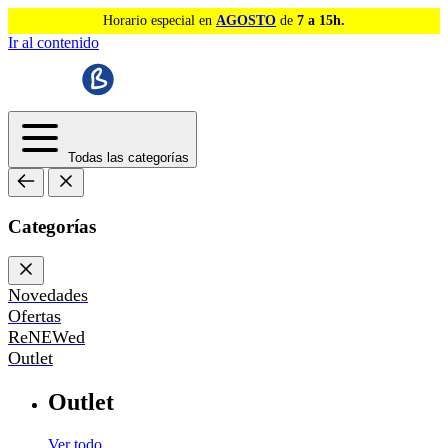
Horario especial en
AGOSTO
de
7 a 15h.
Ir al contenido
Todas las categorías
Categorías
Novedades
Ofertas
ReNEWed
Outlet
Outlet
Ver todo