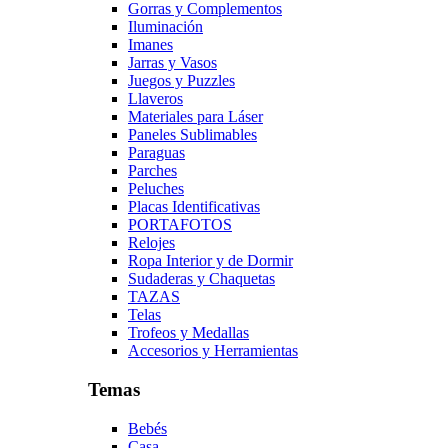
Gorras y Complementos
Iluminación
Imanes
Jarras y Vasos
Juegos y Puzzles
Llaveros
Materiales para Láser
Paneles Sublimables
Paraguas
Parches
Peluches
Placas Identificativas
PORTAFOTOS
Relojes
Ropa Interior y de Dormir
Sudaderas y Chaquetas
TAZAS
Telas
Trofeos y Medallas
Accesorios y Herramientas
Temas
Bebés
Casa